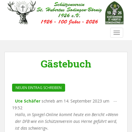
S
k
i
p
t
TOGGLE
o
m
a
i
Gästebuch
n
c
o
n
t
e
DIESE
...
Ute Schäfer
schrieb am
14. September 2023
um
n
METABO
19:52
t
EIN-/AU
Hallo, in Spiegel-Online kommt heute ein Bericht »Wenn
der DFB wie ein Schützenverein aus Herne geführt wird,
ist das schwierig«.