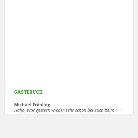
GÄSTEBUCH
Michael Fröhling
Ute Schäfer
Hallo, War gestern wieder sehr schön bei euch beim
Hallo, in Spiegel-Online kommt heute ein Bericht »Wenn
Pokal schießen, super gute...
der DFB wie ein Schützenverein...
Zum Gästebuch