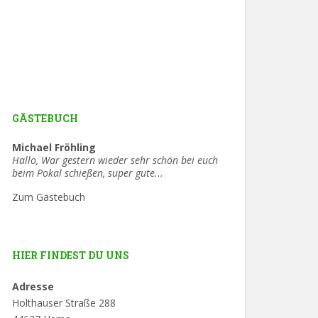
GÄSTEBUCH
Ute Schäfer
Hallo, in Spiegel-Online kommt heute ein
Bericht »Wenn der DFB wie ein
Schützenverein...
Zum Gästebuch
HIER FINDEST DU UNS
Adresse
Holthauser Straße 288