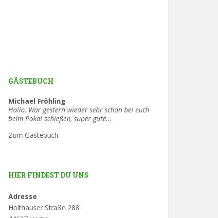
GÄSTEBUCH
Michael Fröhling
Ute Schäfer
Hallo, War gestern wieder sehr schön bei euch
Hallo, in Spiegel-Online kommt heute ein
beim Pokal schießen, super gute...
Bericht »Wenn der DFB wie ein
Schützenverein...
Zum Gästebuch
HIER FINDEST DU UNS
Adresse
Holthauser Straße 288