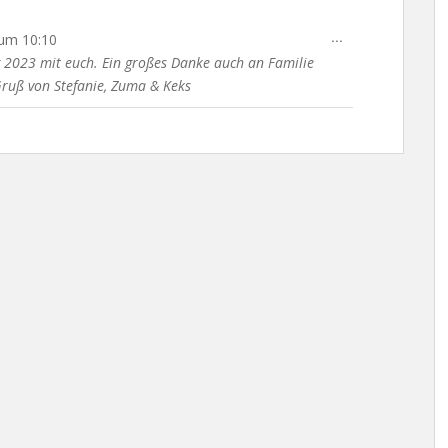
DIESE
...
um
10:10
METABOX
 2023 mit euch. Ein großes Danke auch an Familie
EIN-/AUSBLENDE
Gruß von Stefanie, Zuma & Keks