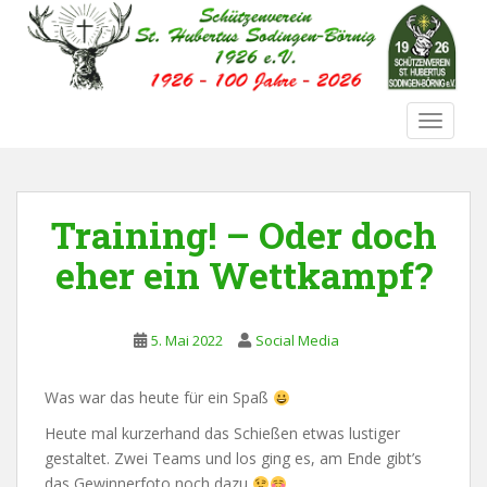
S
k
i
p
t
TOGGLE
o
m
a
i
Training! – Oder doch
n
eher ein Wettkampf?
c
o
n
t
5. Mai 2022
Social Media
e
n
Was war das heute für ein Spaß
t
Heute mal kurzerhand das Schießen etwas lustiger
gestaltet. Zwei Teams und los ging es, am Ende gibt’s
das Gewinnerfoto noch dazu